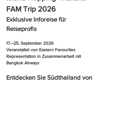
FAM Trip 2026
Exklusive Inforeise für 
Reiseprofis
17.–25. September 2026
Veranstaltet von Eastern Favourites 
Representation in Zusammenarbeit mit 
Bangkok Airways
Entdecken Sie Südthailand von 
seiner schönsten Seite
Begleiten Sie uns auf eine unvergessliche 
Inforeise zu einigen der schönsten Insel- 
und Küstendestinationen Südthailands.
Show More